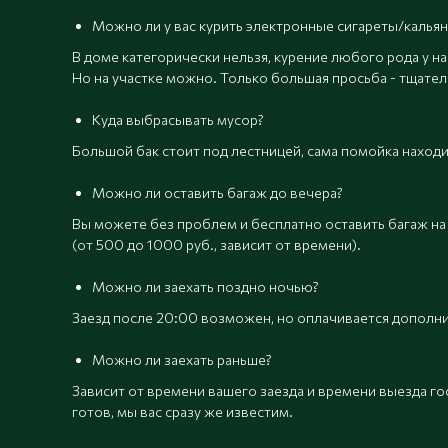
Можно ли у вас курить электронные сигареты/кальян
В доме категорически нельзя, курение любого рода у н
Но на участке можно. Только большая просьба - тщател
Куда выбрасывать мусор?
Большой бак стоит под лестницей, сама помойка находи
Можно ли оставить багаж до вечера?
Вы можете без проблем и бесплатно оставить багаж на 
(от 500 до 1000 руб., зависит от времени).
Можно ли заехать поздно ночью?
Заезд после 20:00 возможен, но оплачивается дополн
Можно ли заехать раньше?
Зависит от времени вашего заезда и времени выезда гос
готов, мы вас сразу же известим.