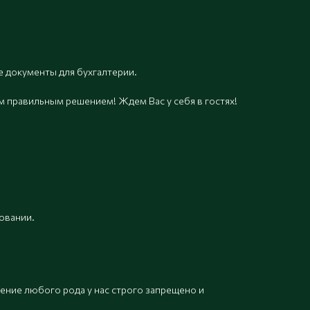
 документы для бухгалтерии.
м правильным решением! Ждем Вас у себя в гостях!
овании.
рение любого рода у нас строго запрещено и