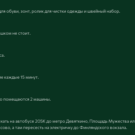
ка для обуви, зонт, ролик для чистки одежды и швейный набор.
ешком не стоит.
са.
е каждые 15 минут.
но помещаются 2 машины.
ехать на автобусе 205К до метро Девяткино, Площадь Мужества и
сово, а там пересесть на электричку до Финляндского вокзала.