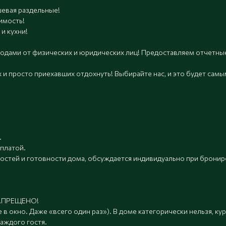
шевая раздельные!
имость!
и кухни!
дами от физических и юридических лиц! Предоставляем отчетные
 и просто приехавших отдохнуть! Выбирайте нас, и это будет самы
.
оплатой.
 гостей и готовности дома, обсуждается индивидуально при бронир
!
 ЗАПРЕЩЕНО!
 в окно. Даже «всего один раз»). В доме категорически нельзя, ку
аждого гостя.