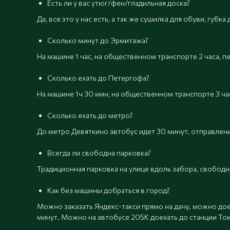
Есть ли у вас утюг/фен/гладильная доска?
Да, все это у нас есть, а так же сушилка для обуви, губ
Сколько минут до Эрмитажа?
На машине 1 час, на общественном транспорте 2 часа, п
Сколько ехать до Петергофа?
На машине 1ч 30 мин, на общественном транспорте 3 ча
Сколько ехать до метро?
До метро Девяткино автобус идет 30 минут, отправлени
Всегда ли свободна парковка?
Традиционная парковка на улице вдоль забора, свобод
Как без машины добраться в город?
Можно заказать Яндекс-такси прямо на дачу, можно до
минут. Можно на автобусе 205К доехать до станции Ток