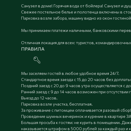
Санузел в доме! Горячая вода от бойлера! Санузел и ду
Свежее постельное белье и полотенца включены в сто
Парковка возле забора, машину видно из окон гостиной 
Мы принимаем платежи наличными, банковскими перево
Отличная локация для всех: туристов, командировочных
ПРАВИЛА
Мы заселяем гостей в любое удобное время 24/7.
Стандартное время заезда с 15 до 20 часов без доплаты
Поздний заезд с 20 до 9 часов утра осуществляется с д
Ранний заезд с 9 до 14 часов возможен при отсутствии
Выезд до 12 часов.
Парковка возле участка, бесплатная.
За проживание с питомцем оплачивается разовый сбор
Проведение шумных вечеринок и курение в квартире
Большая просьба к гостям: не курить в помещении. Даже
наказывается штрафом в 5000 рублей за каждый раз и к