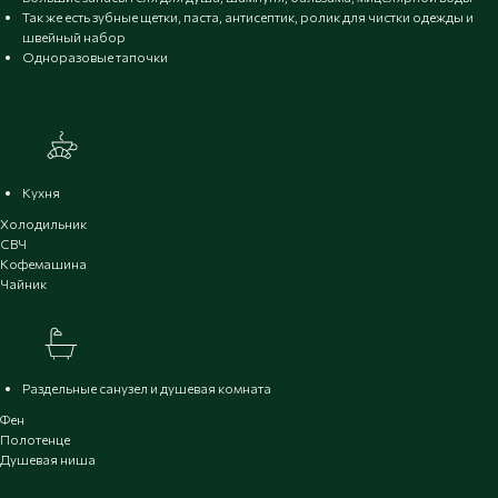
Так же есть зубные щетки, паста, антисептик, ролик для чистки одежды и
швейный набор
Одноразовые тапочки
Кухня
Холодильник
СВЧ
Кофемашина
Чайник
Раздельные санузел и душевая комната
Фен
Полотенце
Душевая ниша