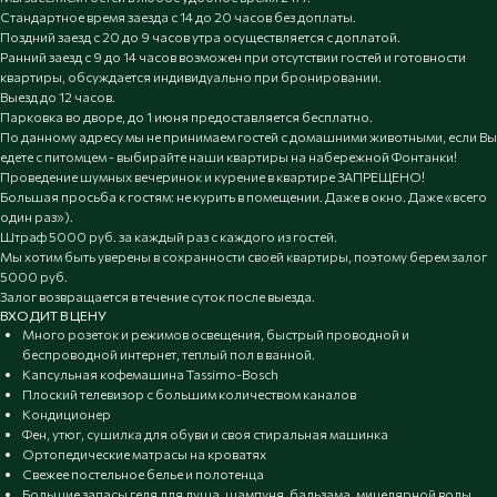
Стандартное время заезда с 14 до 20 часов без доплаты.
Поздний заезд с 20 до 9 часов утра осуществляется с доплатой.
Ранний заезд с 9 до 14 часов возможен при отсутствии гостей и готовности
квартиры, обсуждается индивидуально при бронировании.
Выезд до 12 часов.
Парковка во дворе, до 1 июня предоставляется бесплатно.
По данному адресу мы не принимаем гостей с домашними животными, если Вы
едете с питомцем - выбирайте наши квартиры на набережной Фонтанки!
Проведение шумных вечеринок и курение в квартире ЗАПРЕЩЕНО!
Большая просьба к гостям: не курить в помещении. Даже в окно. Даже «всего
один раз»).
Штраф 5000 руб. за каждый раз с каждого из гостей.
Мы хотим быть уверены в сохранности своей квартиры, поэтому берем залог
5000 руб.
Залог возвращается в течение суток после выезда.
ВХОДИТ В ЦЕНУ
Много розеток и режимов освещения, быстрый проводной и
беспроводной интернет, теплый пол в ванной.
Капсульная кофемашина Tassimo-Bosch
Плоский телевизор с большим количеством каналов
Кондиционер
Фен, утюг, сушилка для обуви и своя стиральная машинка
Ортопедические матрасы на кроватях
Свежее постельное белье и полотенца
Большие запасы геля для душа, шампуня, бальзама, мицелярной воды