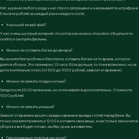
Нет, курение любого рода у нас строго запрещено и наказывается штрафом в
5 тысячи рублей за каждый раз и каждого гостя.
Хороший ли вай-фай?
У нас очень шустрый интернет, по которому можно спокойно общаться по
скайпу и смотреть фильмы.
Можно ли оставить багаж до вечера?
Вы можете без проблем и бесплатно оставить багаж на то время, которое
длится уборка. Это примерно 1,5 часа. Если дольше, то тоже возможно, но за
дополнительную плату (от 500 до 1000 рублей, зависит от времени).
Можно ли заехать поздно ночью?
Заезд после 20:00 возможен, но оплачивается дополнительно. Стоимость
1000 рублей.
Можно ли заехать раньше?
Зависит от времени вашего заезда и времени выезда гостей перед Вами. Вы
точно сможете приехать к 12:00 и оставить свои вещи, а как только закончится
уборка и все будет готово, мы Вас сразу же известим.
Где нормально поесть в час ночи?