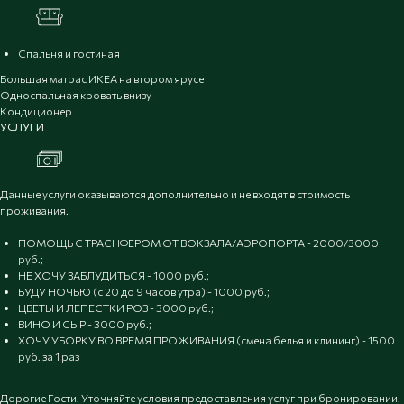
Спальня и гостиная
Большая матрас ИКЕА на втором ярусе
Односпальная кровать внизу
Кондиционер
УСЛУГИ
Данные услуги оказываются дополнительно и не входят в стоимость
проживания.
ПОМОЩЬ С ТРАСНФЕРОМ ОТ ВОКЗАЛА/АЭРОПОРТА - 2000/3000
руб.;
НЕ ХОЧУ ЗАБЛУДИТЬСЯ - 1000 руб.;
БУДУ НОЧЬЮ (с 20 до 9 часов утра) - 1000 руб.;
ЦВЕТЫ И ЛЕПЕСТКИ РОЗ - 3000 руб.;
ВИНО И СЫР - 3000 руб.;
ХОЧУ УБОРКУ ВО ВРЕМЯ ПРОЖИВАНИЯ (смена белья и клининг) - 1500
руб. за 1 раз
Дорогие Гости! Уточняйте условия предоставления услуг при бронировании!