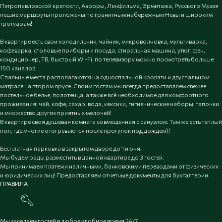
Петропавловской крепости, Авроры, Ленфильма, Эрмитажа, Русского Музея
пешие маршруты проложены по гранитным набережным Невы и широким
тротуарам!
В квартире есть свои холодильник, чайник, микроволновка, мультиварка,
кофеварка, столовые приборы и посуда, стиральная машина, утюг, фен,
кондиционер, ТВ, быстрый Wi-Fi, по телевизору можно посмотреть больше
150 каналов.
Спальные места располагаются на односпальной кровати и двуспальном
матрасе на втором ярусе. Своим гостям мы всегда предоставляем свежее
постельное белье, полотенца, а также всё необходимое для комфортного
проживания: чай, кофе, сахар, вода, кексики, гигиенические наборы, тапочки
и множество других приятных мелочей!
В квартире своя душевая комната совмещенная с санузлом. Там же есть теплый
пол, где многие отогреваются после прогулок под дождем)!
Бесплатная парковка в закрытом дворе до 1 июня!
Мы будем рады разместить в данной квартире до 3 гостей.
Мы принимаем платежи наличными, банковскими переводами от физических
и юридических лиц! Предоставляем отчетные документы для бухгалтерии.
ПРАВИЛА
Мы заселяем гостей в любое удобное время 24/7.