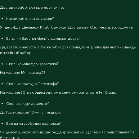
Доставки работают круглосуточно.
Какие работают доставки?
Яндекс-Еда, Деливери Клаб, Самокат, Достависта, Озон-экспресс и другие.
Есть ли у Вас утюг/фен/гладильная доска?
Да, все это у нас есть, а так же губка для обуви, зонт, ролик для чистки одежды
и швейный набор.
Сколько минут до Эрмитажа?
На машине 10, пешком 25.
Сколько ехать до Петергофа?
На машине 50, на общественном наземном транспорте 1ч 40 мин.
Сколько идти до метро?
До Горьковской 10 минут пешком.
Всегда ли свободна парковка?
Чаще всего, место есть во дворе, двор закрытый. До 1 июня предоставляется
бесплатно.