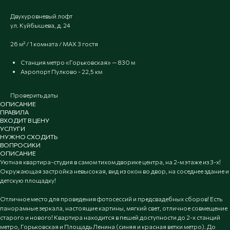
Двухуровневый лофт
ул. Куйбышева, д. 24
26 м² / 1 комната / MAX 3 гостя
Станция метро «Горьковская» — 830 м
Аэропорт Пулково - 22,5 км
Проверить даты
ОПИСАНИЕ
ПРАВИЛА
ВХОДИТ В ЦЕНУ
УСЛУГИ
НУЖНО СХОДИТЬ
ВОПРОСИКИ
ОПИСАНИЕ
Уютная квартира-студия в самом тихом дворике центра, на 2-м этаже из 3-х!
Окружающая застройка невысокая, вид из окон во двор, на соседнее здание и
детскую площадку!
Отличное место для проведения фотосессий и предсвадебных сборов! Есть
панорамные зеркала, настоящие картины, мягкий свет, отличное совмещение
старого и нового! Квартира находится в пешей доступности до 2-х станций
метро, Горьковская и Площадь Ленина (синяя и красная ветки метро). До