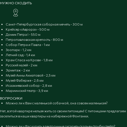
НУЖНО СХОДИТЬ
Санкт-Петербургская соборная мечеть - 300 м
Крейсер «Аврора» - 500 м
Домик Петра I - 550 м
Петропавловская крепость - 800 м
Собор Петра и Павла - 1 км
Зоопарк - 1,2 км
Летний сад - 1,4 км
Храм Спаса на Крови - 1,8 км
Русский музей - 2 км
Эрмитаж - 2 км
Музей Анны Ахматовой - 2,5 км
Музей Фаберже - 2,6 км
Исаакиевский собор - 2,8 км
Мариинский театр - 3,9 км
ВОПРОСИКИ
Можно ли к Вам с маленькой собачкой, она совсем маленькая?
Нет, в этой квартире нельзя жить со своим питомцем! С питомцами предлагаем
заселиться в наши квартиры на набережной Фонтанки.
Можно ли у Вас курить электронные сигареты/кальян/трубку/вейп?